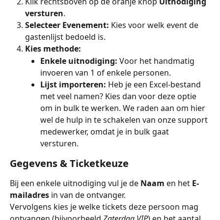
Klik rechtsboven op de oranje knop 
Uitnodiging 
versturen
.
Selecteer Evenement:
 Kies voor welk event de 
gastenlijst bedoeld is.
Kies methode:
Enkele uitnodiging:
 Voor het handmatig 
invoeren van 1 of enkele personen.
Lijst importeren:
 Heb je een Excel-bestand 
met veel namen? Kies dan voor deze optie 
om in bulk te werken. We raden aan om hier 
wel de hulp in te schakelen van onze support 
medewerker, omdat je in bulk gaat 
versturen. 
Gegevens & Ticketkeuze
Bij een enkele uitnodiging vul je de 
Naam
 en het 
E-
mailadres
 in van de ontvanger.
Vervolgens kies je welke tickets deze persoon mag 
ontvangen (bijvoorbeeld 
Zaterdag VIP
) en het aantal. 